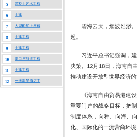
混凝土艺术工程
5
土建
6
碧海云天，烟波浩渺
大型船舶上岸施
7
起。
土建工程
8
土建工程
9
习近平总书记强调，
港口与航道工程
10
决策。12月18日，海南
土建工程
11
推动建设开放型世界经济的
一线海景酒店工
12
《海南自由贸易港建设
重要门户的战略目标，把
制度体系，向种、向海、向
化、国际化的一流营商环境