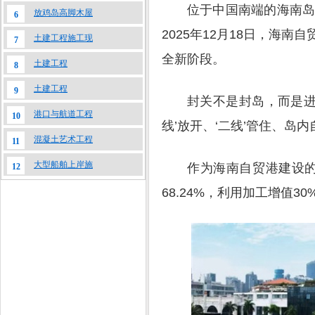
位于中国南端的海南
放鸡岛高脚木屋
6
2025年12月18日，海
土建工程施工现
7
全新阶段。
土建工程
8
土建工程
9
封关不是封岛，而是进
港口与航道工程
10
线’放开、‘二线’管住、岛
混凝土艺术工程
11
大型船舶上岸施
作为海南自贸港建设的
12
68.24%，利用加工增值