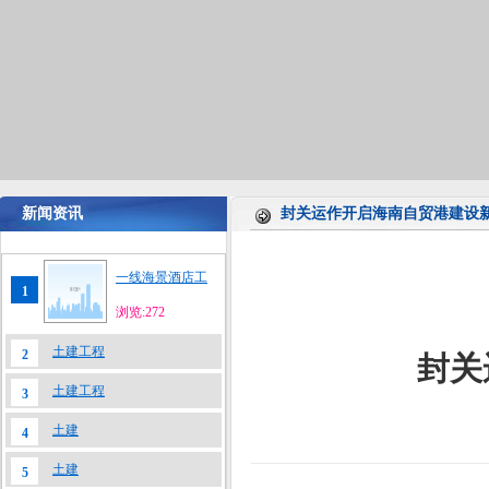
新闻资讯
封关运作开启海南自贸港建设
一线海景酒店工
1
浏览:272
土建工程
2
封关
土建工程
3
土建
4
土建
5