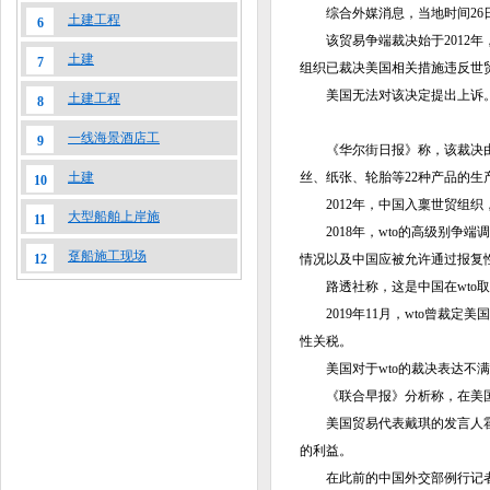
综合外媒消息，当地时间26
土建工程
6
该贸易争端裁决始于2012
土建
7
组织已裁决美国相关措施违反世
美国无法对该决定提出上诉
土建工程
8
一线海景酒店工
9
《华尔街日报》称，该裁决由
丝、纸张、轮胎等22种产品的生
土建
10
2012年，中国入稟世贸组织
大型船舶上岸施
11
2018年，wto的高级别
趸船施工现场
情况以及中国应被允许通过报复
12
路透社称，这是中国在wto
2019年11月，wto曾裁
性关税。
美国对于wto的裁决表达不满
《联合早报》分析称，在美
美国贸易代表戴琪的发言人霍
的利益。
在此前的中国外交部例行记