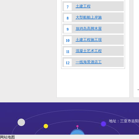
土建工程
7
大型船舶上岸施
8
放鸡岛高脚木屋
9
土建工程施工现
10
混凝土艺术工程
11
一线海景酒店工
12
地址：三亚市吉阳区凤凰
网站地图