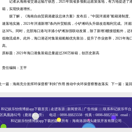
记者从海南省交通运输厅获悉，2021年我省多项航运政策落地，有力地促进了港
箱，实现快速增长。
据了解，《海南自由贸易港建设总体方案》发布后，“中国洋浦港”船籍港制度、
速落地实施，2021年洋浦新增7条内外贸航线，小铲滩码头升级改造顺利完成。洋浦
达30%。同时，北部海口港与洋浦小铲滩加强联动发展，除了新增3艘接驳船外，
低物流成本。此外，海口港还对集装箱船舶优先靠泊，提升了作业效率，2021年海口
高。
原标题：2021年海口港集装箱总量超过200万标箱，创历史新高
责任编辑：王平
上一篇：
海南充分发挥环保督察“利剑”作用 推动中央环保督察整改落实
下一篇：
返
和记娱乐怡情博娱app下载首页
|
走进洛源
|
新闻资讯
|
广告传媒
| | |
联系和记娱乐平台
路62号（鹿港溪山旁） 电话：0898-88825558 传真：0898-88825556 email
和记娱乐怡情博娱app下载的版权所有：海南洛源码头建筑开发有限公司