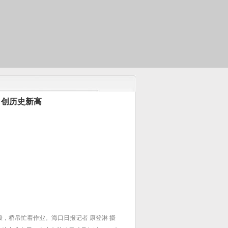
箱 创历史新高
，桥吊忙着作业。海口日报记者 康登淋 摄