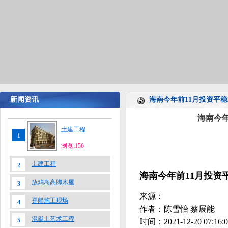
新闻资讯
海南今年前11月投资平
海南今
土建工程
1
浏览:156
土建工程
2
海南今年前11月投资
放鸡岛高脚木屋
3
来源：
趸船施工现场
4
作者：陈雪怡 蔡展能
混凝土艺术工程
5
时间：2021-12-20 07:16:0