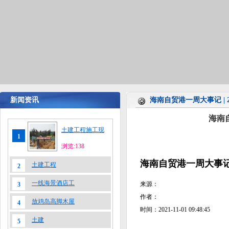
新闻资讯
海南自贸港一周大事记 |
海南
土建工程施工现
1
浏览:138
海南自贸港一周大事记 
土建工程
2
一线海景酒店工
来源：
3
作者：
放鸡岛高脚木屋
4
时间：2021-11-01 09:48:45
土建
5