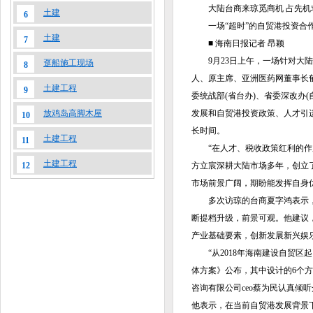
大陆台商来琼觅商机 占先机
土建
6
一场“超时”的自贸港投资合
土建
7
■ 海南日报记者 昂颖
9月23日上午，一场针对大陆
趸船施工现场
8
人、原主席、亚洲医药网董事长
土建工程
9
委统战部(省台办)、省委深改办
发展和自贸港投资政策、人才引
放鸡岛高脚木屋
10
长时间。
土建工程
11
“在人才、税收政策红利的作用
土建工程
方立宸深耕大陆市场多年，创立
12
市场前景广阔，期盼能发挥自身
多次访琼的台商夏字鸿表示，从
断提档升级，前景可观。他建议
产业基础要素，创新发展新兴娱
“从2018年海南建设自贸区
体方案》公布，其中设计的6个
咨询有限公司ceo蔡为民认真
他表示，在当前自贸港发展背景