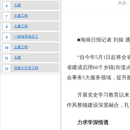
来源：
土建
6
土建工程
7
土建工程
8
一线海景酒店工
9
■海南日报记者 刘操 通
土建工程
10
“自今年5月1日起将全省(
土建
11
省建成启用66个乡镇(街
混凝土艺术工程
12
会事务5大服务领域，提升
开展党史学习教育以来，
作风整顿建设深度融合，扎
力求学深悟透