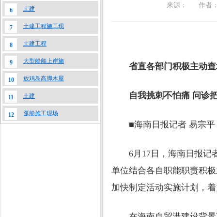
来源：
作者：
土建
6
土建工程施工现
7
土建工程
8
大型船舶上岸施
9
省直各部门积极主动查堵
放鸡岛高脚木屋
10
自我挑刺不怕痛 问诊把
土建
11
趸船施工现场
12
■海南日报记者 易宗平 傅
6月17日，海南日报记者
单位结合各自职能职责积极
加快制定活动实施计划，着
在海南自贸港建设背景下