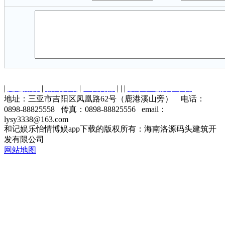
|
走进洛源
|
新闻资讯
|
广告传媒
| | |
联系和记娱乐平台
地址：三亚市吉阳区凤凰路62号（鹿港溪山旁） 电话：
0898-88825558 传真：0898-88825556 email：
lysy3338@163.com
和记娱乐怡情博娱app下载的版权所有：海南洛源码头建筑开
发有限公司
网站地图