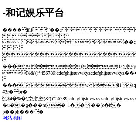
-和记娱乐平台
����jfif``��c
 
  ��c
 

���}!1aqa
%&'()*456789:cdefghijstuvwxy
���w!1aq
#3r�br�
$4�%�&'()*56789:cdefghijstuvw
�u�ɩ�g���m �¦ 1�� ��[c�h�
p��ph����
网站地图