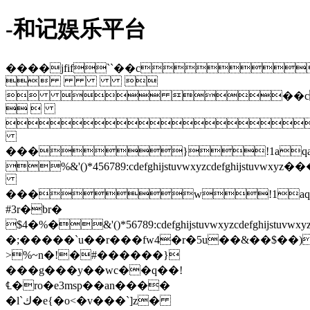
-和记娱乐平台
����jfif``��c
 
  ��c
 

���}!1aqa
%&'()*456789:cdefghijstuvwxy
���w!1aq
#3r�br�
$4�%�&'()*56789:cdefghijstuvw
�;�����`u��r���fw4�r�5u��&��$��)
>%~n�!�#������}
���g���y��wc��q��!
℄�ro�e3msp��аn����
�l`ك�e{�o<�v���`]z�