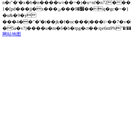
n�r"�'�x�b�n����w¤��=�)�u=nf�n72��
1�[pd���jj�x���׼�9���ݶ��q�gc�=�}
�u&�9�y
���4��"�'҅�i��jk�f�oc���j���i>��7�
�5a�v?]����u�m�6�b�rpg�ct��/qҽ6m9%"�f��a�
网站地图