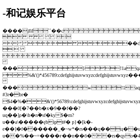
-和记娱乐平台
����jfif``��c
 
  ��c
 

���}!1aqa
%&'()*456789:cdefghijstuvwxy
���w!1aq
#3r�br�
$4�%�&'()*56789:cdefghijstuvw
���0[�7��b�x�9��f��?
uq��]ρ�\h�nؑ�sf�ky$�m?
u��a\�����ȩbipt#� p}�[k�-
e��]�f������_�~w*�rs���q��ц��
u��%��~=����ғ��n��б��rs�qyo�