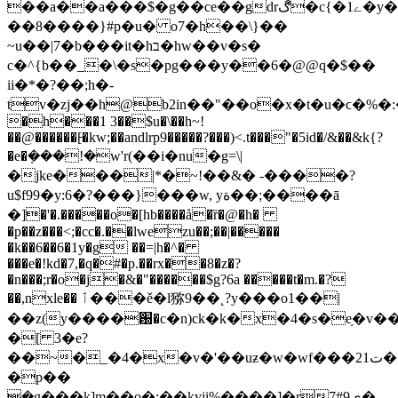
��a��a���$�g��ce��gdrڰ�c{�ے1�y�u�����*bj
��8����}#p�u� o7�h��\}��
~u��|7�b���it�hב�hw��v�s�
c�^{b��_�\�s�pg���y��6�@@q�$��
ii�*�?��;h�-
tv�zj��h@b2in��"��o�x�t�u�ϲ�%�:�
�h���1 3��$u�\��h~!
��@������[̶�kw;��andlrp9�����?���)<.t���"�5id�/&��&k{?
�e�ܼ���!�w'r(��i�nu�g=\|
�jke���|*�~!��&� -����?
u$f99�y:6�?���}���w, yة��;����ā
�]�'�.�����o�[hb����å�ȑ�@�h�
�p��z���<;�cc�.��lwezu��;��|�����
�k��6��6�1y�g ��=|h�^�
���e�!kd�7,�q�#�p.��rx��8�z�?
�n���;r�o�j�&�"������$g?6a �����t�m.�?
��,nxle�� ٲ���ě�l猕9��˛?y���o1��|
��z(y����԰�c�n)ck�k�x�4�s�e֥�v��
�[ 3�e?
��~�_�4�x�v�'��uƶ�w�wf���21ت��
�p��
ܾ�g���k]m��o�;��kyji%����]�r7#9ی�