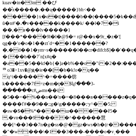
kuav�in�3m ��ぴ
��֯x�����.��a֦�����}bh<��
�����}x�o�t[����b��(����5�k��d
ŭ�n#'�،�v�����k����k/ ��l�7�i
��,�ʁ���lv�����}
[f���*����9l�l�@$�= r@��x�9r_�z�'[
qg��'o�o�1��zt`d=��1������?
�,�d��1�ym~s������l��cr�difcb$]��'��q
�{��b��7`n[x#q�
�a��5��kf�b{�]a�b%��o�"i�2��:���8��
㆕o3�>1xv�@ԭ�ie��[�h�k!o�q��
q^i�����^�=����纺
k����e�7f=z�m�ţ�$կ!���3-
������c#ضms��i|
�5��=�%��n��'n�=�8���в�����z�q
����ľ#��9��;;g�\g�����;׳y^��5;
�sw�$�̇%*����ɯ�����ě5�
,�vn���9����^������慧
��[^��3��7n�g�sѕ�@�gz�ws�h�(г�l���
�"�w|���\�1��3���-����o�v͵���